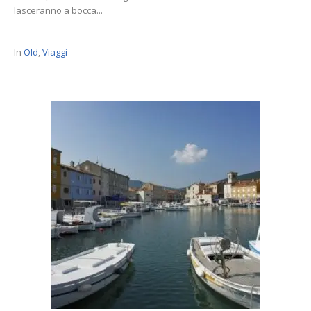
lasceranno a bocca...
In
Old
,
Viaggi