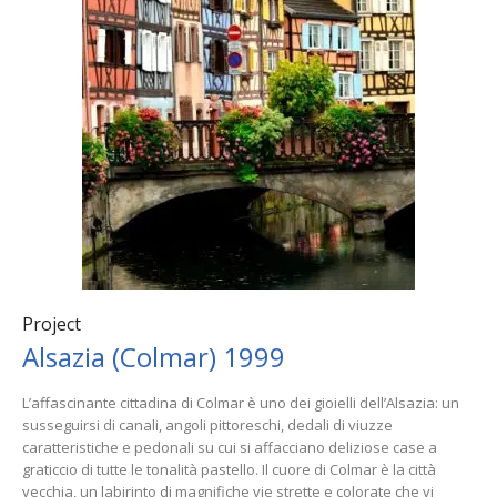
Project
Alsazia (Colmar) 1999
L’affascinante cittadina di Colmar è uno dei gioielli dell’Alsazia: un
susseguirsi di canali, angoli pittoreschi, dedali di viuzze
caratteristiche e pedonali su cui si affacciano deliziose case a
graticcio di tutte le tonalità pastello. Il cuore di Colmar è la città
vecchia, un labirinto di magnifiche vie strette e colorate che vi