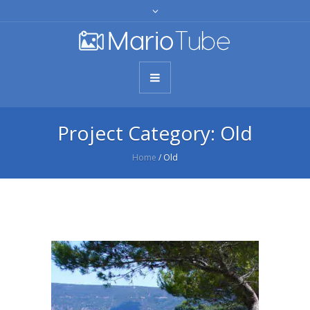
Project Category:
Old
Home
/
Old