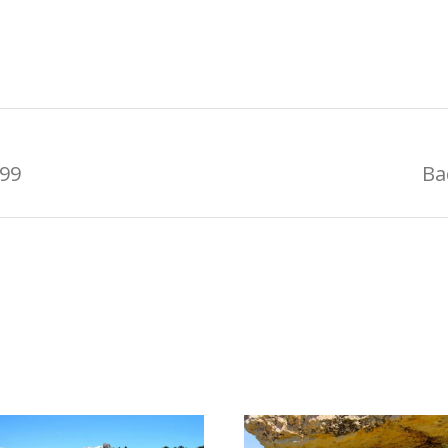
999
Ba