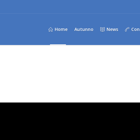
Home
Autunno
News
Con