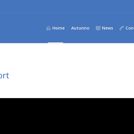
Home
Autunno
News
Con
ort