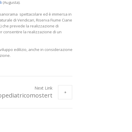
li
(Augusta).
un panorama spettacolare ed è immersa in
aturale di Vendicari, Riserva Fiume Ciane
L.) che prevede la realizzazione di
er consentire la realizzazione di un
sviluppo edilizio, anche in considerazione
nzione.
Next Link
opediatricomostert