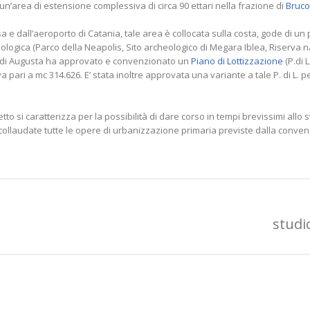
n’area di estensione complessiva di circa 90 ettari nella frazione di
Bruco
a e dall’aeroporto di Catania, tale area è collocata sulla costa, gode di 
logica (Parco della Neapolis, Sito archeologico di Megara Iblea, Riserva n
ne di Augusta ha approvato e convenzionato un
Piano di Lottizzazione
(P.di 
 pari a mc 314.626. E’ stata inoltre approvata una variante a tale P. di L. p
o si caratterizza per la possibilità di dare corso in tempi brevissimi allo 
 collaudate tutte le opere di urbanizzazione primaria previste dalla conve
studi