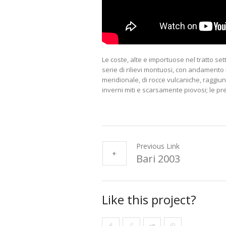
Le coste, alte e importuose nel tratto set
serie di rilievi montuosi, con andamento 
meridionale, di rocce vulcaniche, raggiu
inverni miti e scarsamente piovosi; le p
Previous Link
Bari 2003
Like this project?