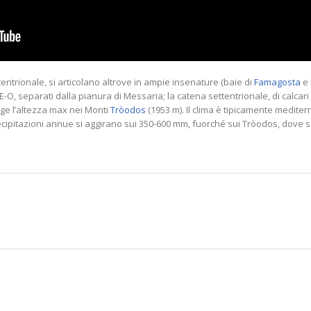
tentrionale, si articolano altrove in ampie insenature (baie di
Famagosta
e 
E-O, separati dalla pianura di Messaria; la catena settentrionale, di calcari
nge l’altezza max nei Monti
Tròodos
(1953 m). Il clima è tipicamente mediter
recipitazioni annue si aggirano sui 350-600 mm, fuorché sui Tròodos, dove 