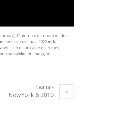
Larnaca). L’interno è occupato da due
 mesozoici, culmina a 1022 m; la
raneo, con estati calde e secche e
sono sensibilmente maggiori.
Next Link
NewYork 6 2010