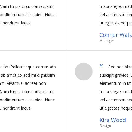
Nam turpis orci, consectetur
mauris eget matt
condimentum at sapien. Nunc
vel accumsan se
 hendrerit lacus.
ut egestas neque,
Connor Walk
Manager
t nibh. Pellentesque commodo
Sed nec bla
d sit amet ex sed mi dignissim
suscipit gravida.
am. Vivamus laoreet non
elementum in ut
Nam turpis orci, consectetur
mauris eget matt
condimentum at sapien. Nunc
vel accumsan se
 hendrerit lacus.
ut egestas neque,
Kira Wood
Design