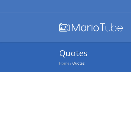
Quotes
Home
/
Quotes