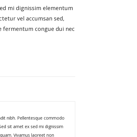
 sed mi dignissim elementum
Sed nec blandit nibh.
ctetur vel accumsan sed,
in ut quam. Vivamu
se fermentum congue dui nec
condimentum at sapien
ndit nibh. Pellentesque commodo
 Sed sit amet ex sed mi dignissim
 quam. Vivamus laoreet non